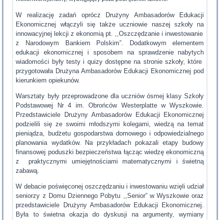
W realizację zadań oprócz Drużyny Ambasadorów Edukacji
Ekonomicznej włączyli się także uczniowie naszej szkoły na
innowacyjnej lekcji z ekonomią pt. ,,Oszczędzanie i inwestowanie
z Narodowym Bankiem Polskim”. Dodatkowym elementem
edukacji ekonomicznej i sposobem na sprawdzenie nabytych
wiadomości były testy i quizy dostępne na stronie szkoły, które
przygotowała Drużyna Ambasadorów Edukacji Ekonomicznej pod
kierunkiem opiekunów.
Warsztaty były przeprowadzone dla uczniów ósmej klasy Szkoły
Podstawowej Nr 4 im. Obrońców Westerplatte w Wyszkowie.
Przedstawiciele Drużyny Ambasadorów Edukacji Ekonomicznej
podzielili się ze swoimi młodszymi kolegami, wiedzą na temat
pieniądza, budżetu gospodarstwa domowego i odpowiedzialnego
planowania wydatków. Na przykładach pokazali etapy budowy
finansowej poduszki bezpieczeństwa łącząc wiedzę ekonomiczną
z praktycznymi umiejętnościami matematycznymi i świetną
zabawą.
W debacie poświęconej oszczędzaniu i inwestowaniu wzięli udział
seniorzy z Domu Dziennego Pobytu ,,Senior” w Wyszkowie oraz
przedstawiciele Drużyny Ambasadorów Edukacji Ekonomicznej.
Była to świetna okazja do dyskusji na argumenty, wymiany