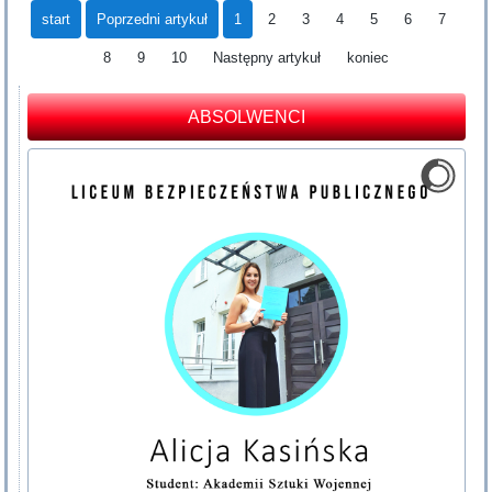
start
Poprzedni artykuł
1
2
3
4
5
6
7
8
9
10
Następny artykuł
koniec
ABSOLWENCI