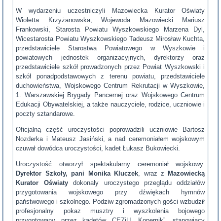
W wydarzeniu uczestniczyli Mazowiecka Kurator Oświaty
Wioletta Krzyżanowska, Wojewoda Mazowiecki Mariusz
Frankowski, Starosta Powiatu Wyszkowskiego Marzena Dyl,
Wicestarosta Powiatu Wyszkowskiego Tadeusz Mirosław Kuchta,
przedstawiciele Starostwa Powiatowego w Wyszkowie i
powiatowych jednostek organizacyjnych, dyrektorzy oraz
przedstawiciele szkół prowadzonych przez Powiat Wyszkowski i
szkół ponadpodstawowych z terenu powiatu, przedstawiciele
duchowieństwa, Wojskowego Centrum Rekrutacji w Wyszkowie,
1. Warszawskiej Brygady Pancernej oraz Wojskowego Centrum
Edukacji Obywatelskiej, a także nauczyciele, rodzice, uczniowie i
poczty sztandarowe.
Oficjalną część uroczystości poprowadzili uczniowie Bartosz
Nozderka i Mateusz Jasiński, a nad ceremoniałem wojskowym
czuwał dowódca uroczystości, kadet Łukasz Bukowiecki.
Uroczystość otworzył spektakularny ceremoniał wojskowy.
Dyrektor Szkoły, pani Monika Kluczek
, wraz z
Mazowiecką
Kurator Oświaty
dokonały uroczystego przeglądu oddziałów
przygotowania wojskowego przy dźwiękach hymnów
państwowego i szkolnego. Podziw zgromadzonych gości wzbudził
profesjonalny pokaz musztry i wyszkolenia bojowego
przygotowany przez kadetów CEZiU „Kopernik”, stanowiący