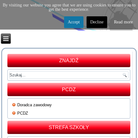
By visiting our website you agree that we are using cookies to ensure you to
get the best experience.
Accept
Decline
Read more
ZNAJDŹ
PCDZ
Doradca zawodowy
PCDZ
STREFA SZKOŁY