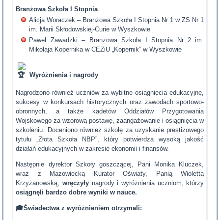
Branżowa Szkoła I Stopnia
Alicja Woraczek – Branżowa Szkoła I Stopnia Nr 1 w ZS Nr 1
im. Marii Skłodowskiej-Curie w Wyszkowie
Paweł Zawadzki – Branżowa Szkoła I Stopnia Nr 2 im.
Mikołaja Kopernika w CEZiU „Kopernik” w Wyszkowie
Wyróżnienia i nagrody
Nagrodzono również uczniów za wybitne osiągnięcia edukacyjne,
sukcesy w konkursach historycznych oraz zawodach sportowo-
obronnych, a także kadetów Oddziałów Przygotowania
Wojskowego za wzorową postawę, zaangażowanie i osiągnięcia w
szkoleniu. Doceniono również szkołę za uzyskanie prestiżowego
tytułu „Złota Szkoła NBP”, który potwierdza wysoką jakość
działań edukacyjnych w zakresie ekonomii i finansów.
Następnie dyrektor Szkoły goszczącej, Pani Monika Kluczek,
wraz z Mazowiecką Kurator Oświaty, Panią Wiolettą
Krzyżanowską,
wręczyły
nagrody i wyróżnienia uczniom, którzy
osiągnęli bardzo dobre wyniki w nauce.
🎓
Świadectwa z wyróżnieniem otrzymali: