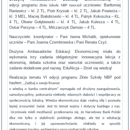
edycji
programu
uczniowie
:
Bartłomiej
Złote Szkoły NBP
tworzyli
Raniewicz – kl. 2 TL, Piotr Krysiak – kl. 2 TL, Jakub Powierża –
kl. 3 MEL, Maciej Białobrzeski – kl. 4 TL, Patryk Kokoszka – KL.
4 TL, Oliwier Gołębiewski – kl. 4 TL, Jakub Kulesza – 4 TL,
Oskar Perzyna – 4 TL, Milczarczyk Damian – 4 TL.
Nauczyciele: koordynator – Pani Iwona Michalik, opiekunowie
uczniów – Pani Joanna Czembrowska i Pani Renata Czyż.
Drużyna Ambasadorów Edukacji Ekonomicznej miała do
wykonania trzy zadania obligatoryjne: innowacyjna lekcja z
ekonomią, debata szkolna oraz warsztat uczniowski, a także
zadanie dodatkowe pod nazwą: EduAkcja – Dziel się wiedzą!
Realizacja tematu VI edycji programu Złote Szkoły NBP pod
hasłem ,,
Zadbaj o swoje finanse
z wiedzą o banku centralnym” wymagała od drużyny zaangażowania,
samodyscypliny, pokonania niekiedy własnych słabości i współpracy ze
społecznością lokalną. Wiedza ekonomiczna daje realną siłę i pozwala
lepiej zrozumieć świat. Jest to temat ważny i dotyczy każdego z nas.
Uczniowie mieli możliwość przekonania się, że Narodowy Bank Polski
dba nie tylko o stabilność polskiego złotego, ale też o edukację
ekonomiczną i jej upowszechnianie, niekiedy w sposób
niekonwencjonalny, wybiegający poza podręczniki szkolne.