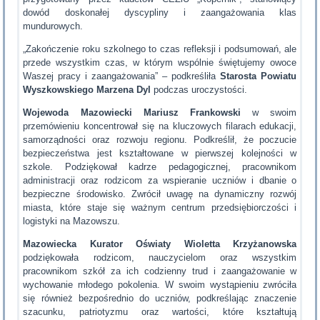
dowód doskonałej dyscypliny i zaangażowania klas
mundurowych.
„Zakończenie roku szkolnego to czas refleksji i podsumowań, ale
przede wszystkim czas, w którym wspólnie świętujemy owoce
Waszej pracy i zaangażowania” – podkreśliła
Starosta Powiatu
Wyszkowskiego Marzena Dyl
podczas uroczystości.
Wojewoda Mazowiecki Mariusz Frankowski
w swoim
przemówieniu koncentrował się na kluczowych filarach edukacji,
samorządności oraz rozwoju regionu. Podkreślił, że poczucie
bezpieczeństwa jest kształtowane w pierwszej kolejności w
szkole. Podziękował kadrze pedagogicznej, pracownikom
administracji oraz rodzicom za wspieranie uczniów i dbanie o
bezpieczne środowisko. Zwrócił uwagę na dynamiczny rozwój
miasta, które staje się ważnym centrum przedsiębiorczości i
logistyki na Mazowszu.
Mazowiecka Kurator Oświaty Wioletta Krzyżanowska
podziękowała rodzicom, nauczycielom oraz wszystkim
pracownikom szkół za ich codzienny trud i zaangażowanie w
wychowanie młodego pokolenia. W swoim wystąpieniu zwróciła
się również bezpośrednio do uczniów, podkreślając znaczenie
szacunku, patriotyzmu oraz wartości, które kształtują