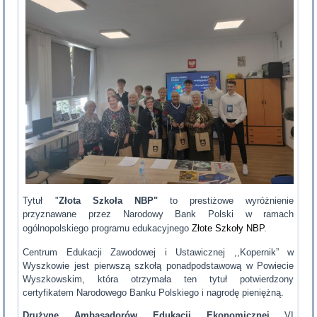
Tytuł "
Złota Szkoła NBP"
to prestiżowe wyróżnienie
przyznawane przez
Narodowy Bank Polski
w ramach
ogólnopolskiego programu edukacyjnego
Złote Szkoły NBP
.
Centrum Edukacji Zawodowej i Ustawicznej ,,Kopernik” w
Wyszkowie jest pierwszą szkołą ponadpodstawową w Powiecie
Wyszkowskim, która otrzymała ten tytuł potwierdzony
certyfikatem Narodowego Banku Polskiego i nagrodę pieniężną.
Drużynę Ambasadorów Edukacji Ekonomicznej
VI