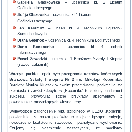
Gabriela Gładkowska
– uczennica kl. 2 Liceum
Ogólnokształcącego
Sofija Olszewska
– uczennica kl.1 Liceum
Ogólnokształcącego
Jan Karamuz
– uczeń kl. 4 Technikum Pojazdów
Samochodowych
Diana Getenok
– uczennica kl. 4 Technikum Logistycznego
Daria Kononenko
– uczennica kl. 4 Technik
Informatycznego
Paweł Zawadzki
– uczeń kl. 1 Branżowej Szkoły I Stopnia
(zawód: cukiernik)
Ważnym punktem apelu było
pożegnanie uczniów kończących
Branżową Szkołę I Stopnia Nr 2 im. Mikołaja Kopernika
.
Dyrektor Monika Kluczek w swoim przemówieniu podkreśliła, że
rzemiosło i zawód zdobyte w „Koperniku” to solidny fundament
sukcesu, przywołując liczne przykłady absolwentów z
powodzeniem prowadzących własne firmy.
Wojewódzkie zakończenie roku szkolnego w CEZiU „Kopernik”
potwierdziło, że nasza placówka to miejsce łączące tradycję,
nowoczesne kształcenie zawodowe i patriotyczne wychowanie.
Czujemy się niezmiernie zaszczyceni, że mogliśmy