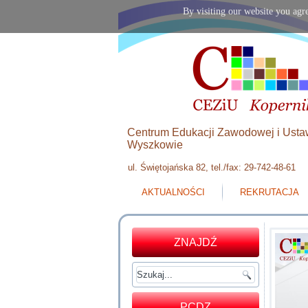
By visiting our website you agre
Centrum Edukacji Zawodowej i Usta
Wyszkowie
ul. Świętojańska 82, tel./fax: 29-742-48-61
AKTUALNOŚCI
REKRUTACJA
ZNAJDŹ
PCDZ