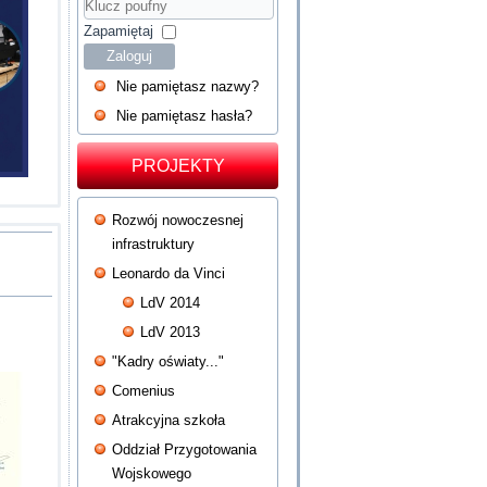
Hasło
Klucz
poufny
Zapamiętaj
Zaloguj
Nie pamiętasz nazwy?
Nie pamiętasz hasła?
PROJEKTY
Rozwój nowoczesnej
infrastruktury
Leonardo da Vinci
LdV 2014
LdV 2013
"Kadry oświaty..."
Comenius
Atrakcyjna szkoła
Oddział Przygotowania
Wojskowego