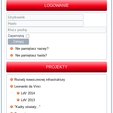
LOGOWANIE
Użytkownik
Hasło
Klucz
poufny
Zapamiętaj
Zaloguj
Nie pamiętasz nazwy?
Nie pamiętasz hasła?
PROJEKTY
Rozwój nowoczesnej infrastruktury
Leonardo da Vinci
LdV 2014
LdV 2013
"Kadry oświaty..."