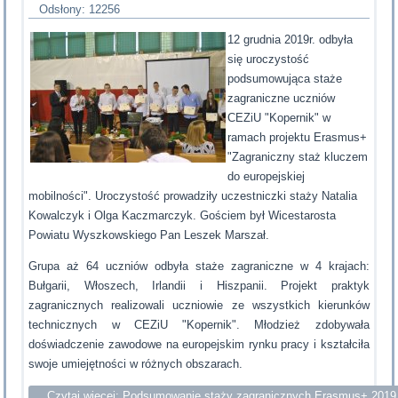
Odsłony: 12256
12 grudnia 2019r. odbyła
się uroczystość
podsumowująca staże
zagraniczne uczniów
CEZiU "Kopernik" w
ramach projektu Erasmus+
"Zagraniczny staż kluczem
do europejskiej
mobilności". Uroczystość prowadziły uczestniczki staży Natalia
Kowalczyk i Olga Kaczmarczyk. Gościem był Wicestarosta
Powiatu Wyszkowskiego Pan Leszek Marszał.
Grupa aż 64 uczniów odbyła staże zagraniczne w 4 krajach:
Bułgarii, Włoszech, Irlandii i Hiszpanii. Projekt praktyk
zagranicznych realizowali uczniowie ze wszystkich kierunków
technicznych w CEZiU "Kopernik". Młodzież zdobywała
doświadczenie zawodowe na europejskim rynku pracy i kształciła
swoje umiejętności w różnych obszarach.
Czytaj więcej: Podsumowanie staży zagranicznych Erasmus+ 2019