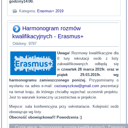
godziny14:00.
Kategoria:
Erasmus+ 2019
Harmonogram rozmów
kwalifikacyjnych - Erasmus+
Odsłony: 9787
Uwaga
! Rozmowy kwalifikacyjne dla
II tury rekrutacji
osób z listy
zakwalifikowanych odbędą się
w
czwartek 28 marca 2019r. oraz w
piątek 29.03.2019r. wg
harmonogramu zamieszczonego poniżej.
Przypominamy o
wysłaniu na adres e-mail:
ceziuwyszkow@gmail.com
prezentacji
na temat kraju, do którego chciałby wyjechać uczestnik projektu.
Jest to warunek konieczny uczestnictwa w projekcie.
Miejsce: sala konferencyjna przy sekretariacie. Kolejność osób
obowiązuje wg listy.
Obecność obowiązkowa!!! Powodzenia :)
Czytaj więcej: Harmonogram rozmów kwalifikacyjnych - Erasmus+