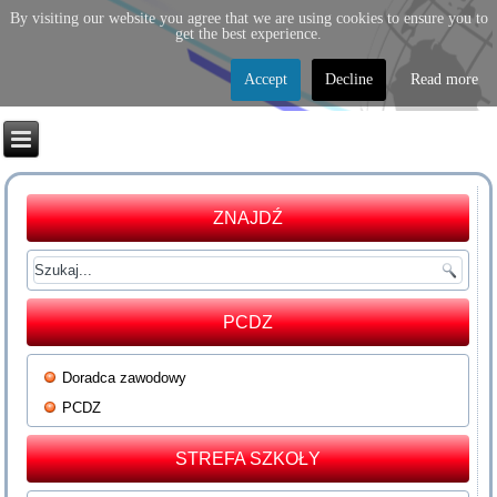
By visiting our website you agree that we are using cookies to ensure you to
get the best experience.
Accept
Decline
Read more
ZNAJDŹ
PCDZ
Doradca zawodowy
PCDZ
STREFA SZKOŁY