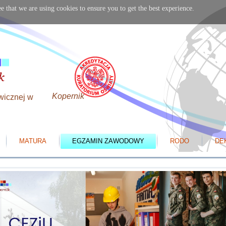
e that we are using cookies to ensure you to get the best experience.
Kopernik
wicznej w
MATURA
EGZAMIN ZAWODOWY
RODO
DE