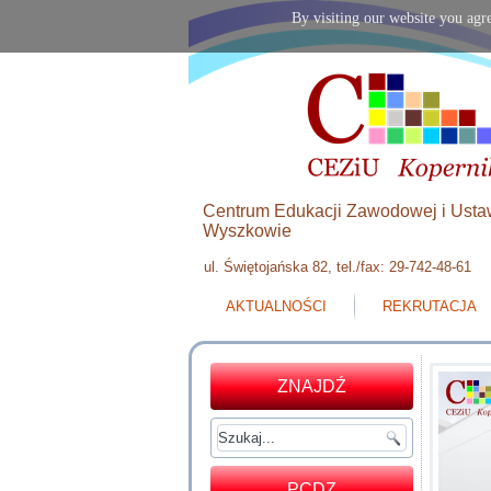
By visiting our website you agre
Centrum Edukacji Zawodowej i Usta
Wyszkowie
ul. Świętojańska 82, tel./fax: 29-742-48-61
AKTUALNOŚCI
REKRUTACJA
ZNAJDŹ
PCDZ