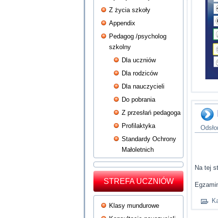
Z życia szkoły
Appendix
Pedagog /psycholog
szkolny
Dla uczniów
Dla rodziców
Dla nauczycieli
Do pobrania
Z przesłań pedagoga
Profilaktyka
Odsło
Standardy Ochrony
Małoletnich
Na tej 
STREFA UCZNIÓW
Egzami
Ka
Klasy mundurowe