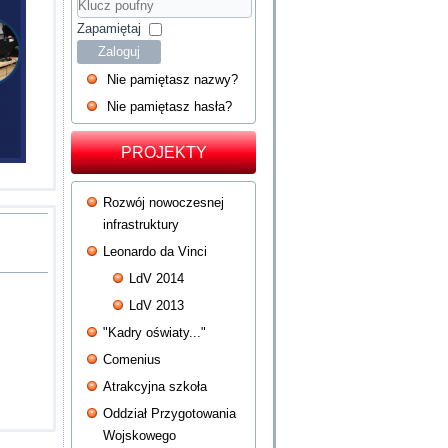
Hasło
Klucz
poufny
Zapamiętaj
Zaloguj
Nie pamiętasz nazwy?
Nie pamiętasz hasła?
PROJEKTY
Rozwój nowoczesnej
infrastruktury
Leonardo da Vinci
LdV 2014
LdV 2013
"Kadry oświaty..."
Comenius
Atrakcyjna szkoła
Oddział Przygotowania
Wojskowego