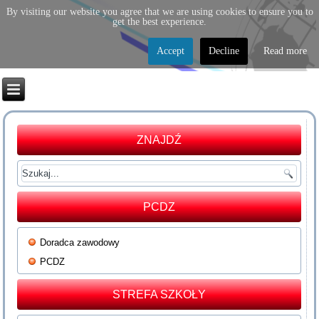
By visiting our website you agree that we are using cookies to ensure you to
get the best experience.
Accept
Decline
Read more
ZNAJDŹ
PCDZ
Doradca zawodowy
PCDZ
STREFA SZKOŁY