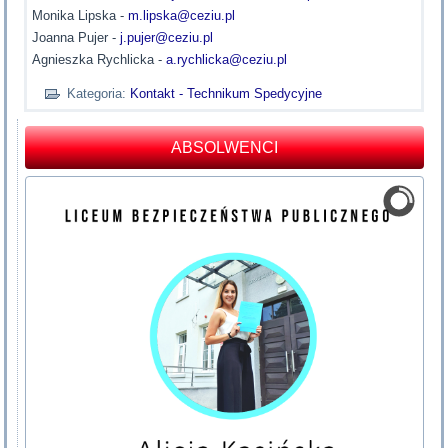
Monika Lipska -
m.lipska@ceziu.pl
Joanna Pujer -
j.pujer@ceziu.pl
Agnieszka Rychlicka -
a.rychlicka@ceziu.pl
Kategoria:
Kontakt - Technikum Spedycyjne
ABSOLWENCI