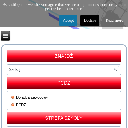
By visiting our website you agree that we are using cookies to ensure you to
get the best experience.
Accept
Decline
Read more
ZNAJDŹ
PCDZ
Doradca zawodowy
PCDZ
STREFA SZKOŁY