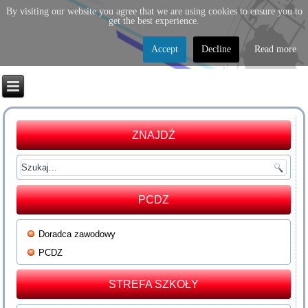
By visiting our website you agree that we are using cookies to ensure you to
get the best experience.
Accept
Decline
Read more
ZNAJDŹ
PCDZ
Doradca zawodowy
PCDZ
STREFA SZKOŁY