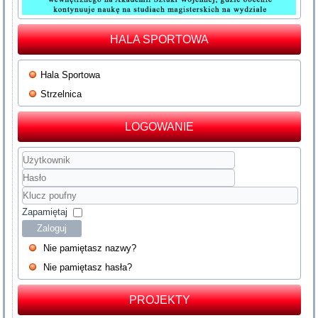
HALA SPORTOWA
Hala Sportowa
Strzelnica
LOGOWANIE
Użytkownik
Hasło
Klucz
poufny
Zapamiętaj
Zaloguj
Nie pamiętasz nazwy?
Nie pamiętasz hasła?
PROJEKTY