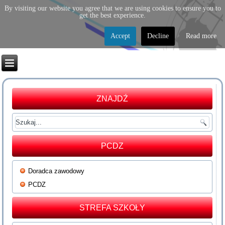
By visiting our website you agree that we are using cookies to ensure you to
get the best experience.
Accept
Decline
Read more
ZNAJDŹ
PCDZ
Doradca zawodowy
PCDZ
STREFA SZKOŁY