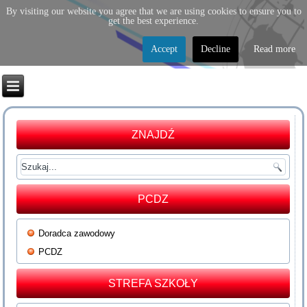
By visiting our website you agree that we are using cookies to ensure you to
get the best experience.
Accept
Decline
Read more
ZNAJDŹ
PCDZ
Doradca zawodowy
PCDZ
STREFA SZKOŁY