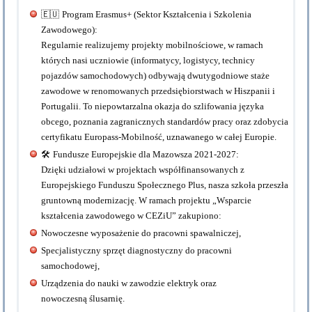
🇪🇺
Program Erasmus+ (Sektor Kształcenia i Szkolenia
Zawodowego):
Regularnie realizujemy projekty mobilnościowe, w ramach
których nasi uczniowie (informatycy, logistycy, technicy
pojazdów samochodowych) odbywają
dwutygodniowe staże
zawodowe w renomowanych przedsiębiorstwach w Hiszpanii i
Portugalii
. To niepowtarzalna okazja do szlifowania języka
obcego, poznania zagranicznych standardów pracy oraz zdobycia
certyfikatu
Europass-Mobilność
, uznawanego w całej Europie.
🛠️
Fundusze Europejskie dla Mazowsza 2021-2027:
Dzięki udziałowi w projektach współfinansowanych z
Europejskiego Funduszu Społecznego Plus, nasza szkoła przeszła
gruntowną modernizację. W ramach projektu
„
Wsparcie
kształcenia zawodowego w CEZiU”
zakupiono:
Nowoczesne wyposażenie do
pracowni spawalniczej
,
Specjalistyczny sprzęt diagnostyczny do
pracowni
samochodowej
,
Urządzenia do nauki w zawodzie
elektryk
oraz
nowoczesną
ślusarnię
.