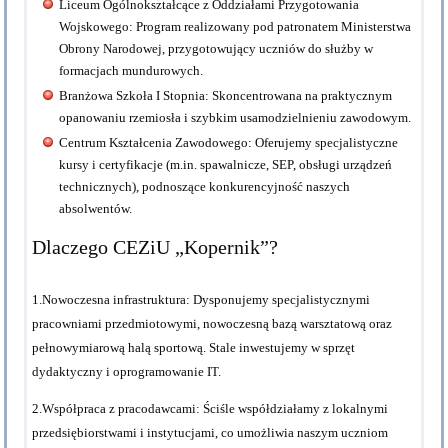
Liceum Ogólnokształcące z Oddziałami Przygotowania
Wojskowego:
Program realizowany pod patronatem Ministerstwa
Obrony Narodowej, przygotowujący uczniów do służby w
formacjach mundurowych.
Branżowa Szkoła I Stopnia:
Skoncentrowana na praktycznym
opanowaniu rzemiosła i szybkim usamodzielnieniu zawodowym.
Centrum Kształcenia Zawodowego:
Oferujemy specjalistyczne
kursy i certyfikacje (m.in. spawalnicze, SEP, obsługi urządzeń
technicznych), podnoszące konkurencyjność naszych
absolwentów.
Dlaczego CEZiU „Kopernik”?
1.Nowoczesna infrastruktura:
Dysponujemy specjalistycznymi
pracowniami przedmiotowymi, nowoczesną bazą warsztatową oraz
pełnowymiarową halą sportową. Stale inwestujemy w sprzęt
dydaktyczny i oprogramowanie IT.
2.Współpraca z pracodawcami:
Ściśle współdziałamy z lokalnymi
przedsiębiorstwami i instytucjami, co umożliwia naszym uczniom