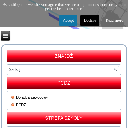
By visiting our website you agree that we are using cookies to ensure you to
get the best experience.
Accept
Decline
Read more
ZNAJDŹ
PCDZ
Doradca zawodowy
PCDZ
STREFA SZKOŁY