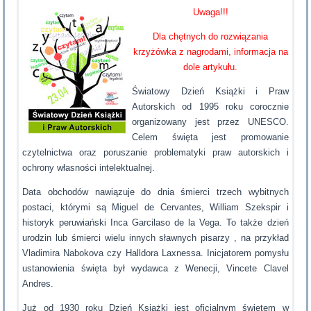
Uwaga!!!
Dla chętnych do rozwiązania
krzyżówka z nagrodami, informacja na
dole artykułu.
Światowy Dzień Książki i Praw
Autorskich od 1995 roku corocznie
organizowany jest przez UNESCO.
Celem święta jest promowanie
czytelnictwa oraz poruszanie problematyki praw autorskich i
ochrony własności intelektualnej.
Data obchodów nawiązuje do dnia śmierci trzech wybitnych
postaci, którymi są Miguel de Cervantes, William Szekspir i
historyk peruwiański Inca Garcilaso de la Vega. To także dzień
urodzin lub śmierci wielu innych sławnych pisarzy , na przykład
Vladimira Nabokova czy Halldora Laxnessa. Inicjatorem pomysłu
ustanowienia święta był wydawca z Wenecji, Vincete Clavel
Andres.
Już od 1930 roku Dzień Książki jest oficjalnym świętem w