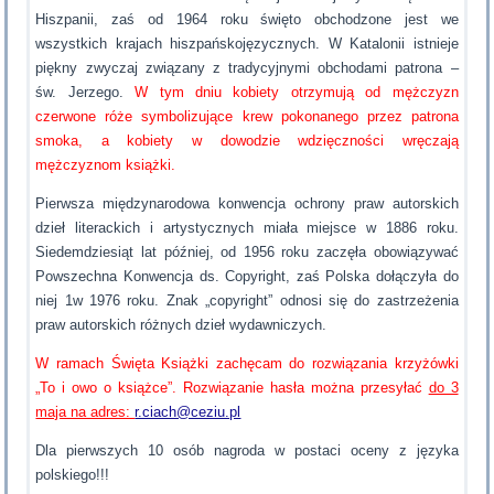
Hiszpanii, zaś od 1964 roku święto obchodzone jest we
wszystkich krajach hiszpańskojęzycznych. W Katalonii istnieje
piękny zwyczaj związany z tradycyjnymi obchodami patrona –
św. Jerzego.
W tym dniu kobiety otrzymują od mężczyzn
czerwone róże symbolizujące krew pokonanego przez patrona
smoka, a kobiety w dowodzie wdzięczności wręczają
mężczyznom książki.
Pierwsza międzynarodowa konwencja ochrony praw autorskich
dzieł literackich i artystycznych miała miejsce w 1886 roku.
Siedemdziesiąt lat później, od 1956 roku zaczęła obowiązywać
Powszechna Konwencja ds. Copyright, zaś Polska dołączyła do
niej 1w 1976 roku. Znak „copyright” odnosi się do zastrzeżenia
praw autorskich różnych dzieł wydawniczych.
W ramach Święta Książki zachęcam do rozwiązania krzyżówki
„To i owo o książce”. Rozwiązanie hasła można przesyłać
do 3
maja na adres:
r.ciach@ceziu.pl
Dla pierwszych 10 osób nagroda w postaci oceny z języka
polskiego!!!