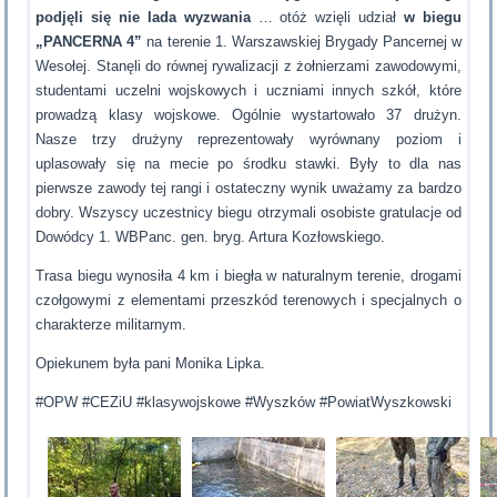
podjęli się nie lada wyzwania
… otóż wzięli udział
w biegu
„PANCERNA 4”
na terenie 1. Warszawskiej Brygady Pancernej w
Wesołej. Stanęli do równej rywalizacji z żołnierzami zawodowymi,
studentami uczelni wojskowych i uczniami innych szkół, które
prowadzą klasy wojskowe. Ogólnie wystartowało 37 drużyn.
Nasze trzy drużyny reprezentowały wyrównany poziom i
uplasowały się na mecie po środku stawki. Były to dla nas
pierwsze zawody tej rangi i ostateczny wynik uważamy za bardzo
dobry. Wszyscy uczestnicy biegu otrzymali osobiste gratulacje od
Dowódcy 1. WBPanc. gen. bryg. Artura Kozłowskiego.
Trasa biegu wynosiła 4 km i biegła w naturalnym terenie, drogami
czołgowymi z elementami przeszkód terenowych i specjalnych o
charakterze militarnym.
Opiekunem była pani Monika Lipka.
#OPW #CEZiU #klasywojskowe #Wyszków #PowiatWyszkowski