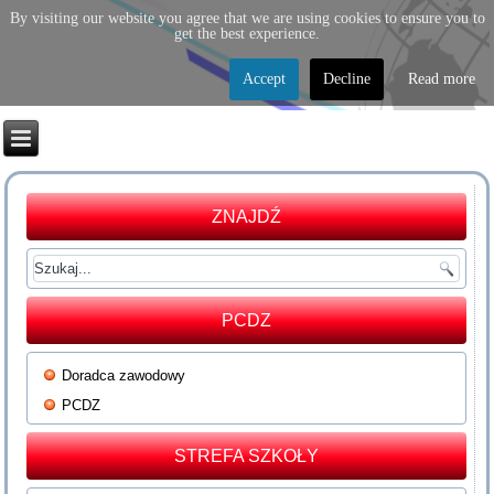
By visiting our website you agree that we are using cookies to ensure you to
get the best experience.
Accept
Decline
Read more
ZNAJDŹ
PCDZ
Doradca zawodowy
PCDZ
STREFA SZKOŁY