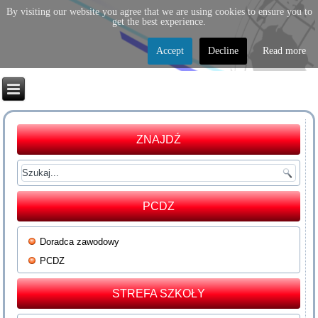
By visiting our website you agree that we are using cookies to ensure you to
get the best experience.
Accept
Decline
Read more
ZNAJDŹ
PCDZ
Doradca zawodowy
PCDZ
STREFA SZKOŁY