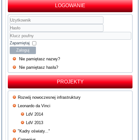
LOGOWANIE
Użytkownik
Hasło
Klucz
poufny
Zapamiętaj
Zaloguj
Nie pamiętasz nazwy?
Nie pamiętasz hasła?
PROJEKTY
Rozwój nowoczesnej infrastruktury
Leonardo da Vinci
LdV 2014
LdV 2013
"Kadry oświaty..."
Comenius